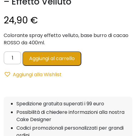
– Effetto Velluto
24,90
€
Colorante spray effetto velluto, base burro di cacao
ROSSO da 400ml.
Spray
Aggiungi al carrello
Easy
Vell
Aggiungi alla Wishlist
ROSSO
400ml
-
Effetto
Spedizione gratuita superati i 99 euro
Velluto
Possibilità di chiedere informazioni alla nostra
quantità
Cake Designer
Codici promozionali personalizzati per grandi
ordini