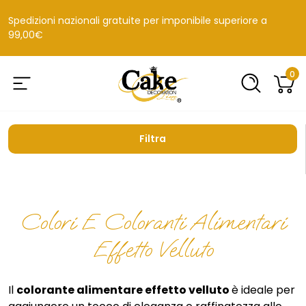
Spedizioni nazionali gratuite per imponibile superiore a
99,00€
0
Filtra
Colori E Coloranti Alimentari
Effetto Velluto
Il
colorante alimentare effetto velluto
è ideale per