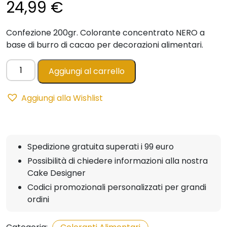
24,99
€
Confezione 200gr. Colorante concentrato NERO a
base di burro di cacao per decorazioni alimentari.
Color
Aggiungi al carrello
Choc
NERO
Aggiungi alla Wishlist
-
burro
di
cacao
Spedizione gratuita superati i 99 euro
per
Possibilità di chiedere informazioni alla nostra
stampi
Cake Designer
200gr
AZO
Codici promozionali personalizzati per grandi
FREE
ordini
quantità