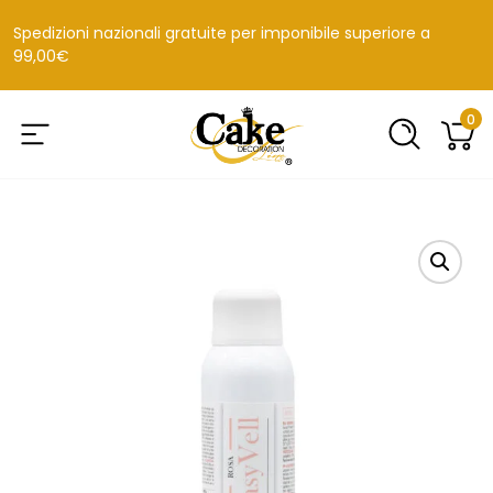
Spedizioni nazionali gratuite per imponibile superiore a
99,00€
0