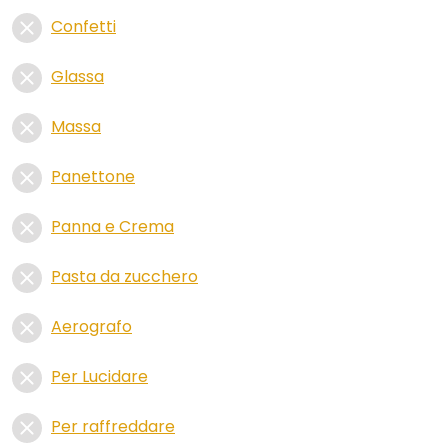
Confetti
Glassa
Massa
Panettone
Panna e Crema
Pasta da zucchero
Aerografo
Per Lucidare
Per raffreddare