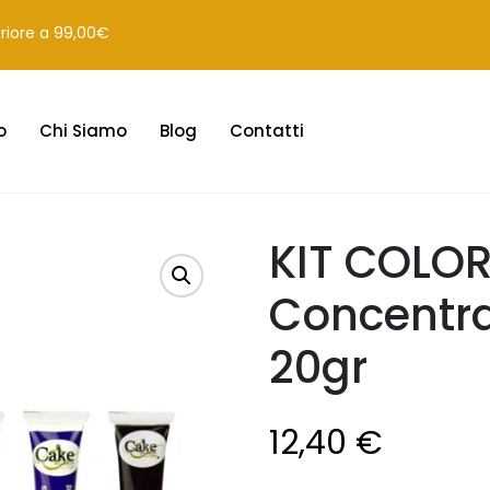
eriore a 99,00€
o
Chi Siamo
Blog
Contatti
KIT COLOR
Concentra
20gr
12,40
€