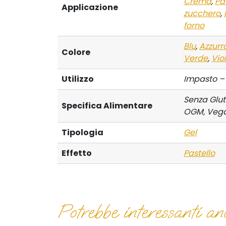
Crema
,
Pa
Applicazione
zucchero
,
forno
Blu
,
Azzurr
Colore
Verde
,
Vio
Utilizzo
Impasto –
Senza Glut
Specifica Alimentare
OGM, Veg
Tipologia
Gel
Effetto
Pastello
Potrebbe interessanti anc