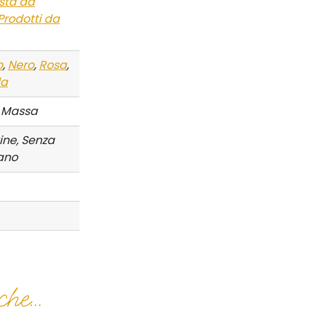
sta da
Prodotti da
o
,
Nero
,
Rosa
,
la
 Massa
ine, Senza
ano
he...