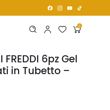
0
I FREDDI 6pz Gel
ti in Tubetto –