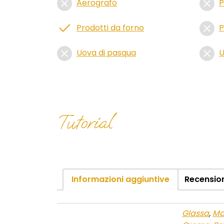
Aerografo
P
Prodotti da forno
P
Uova di pasqua
U
Tutorial
Informazioni aggiuntive
Recension
Glassa
,
Ma