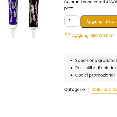
Coloranti concentrati ASSORT
pezzi.
KIT
Aggiungi al car
COLORI
FREDDI
Aggiungi alla Wishlist
6pz
Gel
Concentrati
in
Spedizione gratuita 
Tubetto
Possibilità di chied
-
20gr
Codici promozionali 
quantità
Categorie:
Coloranti A