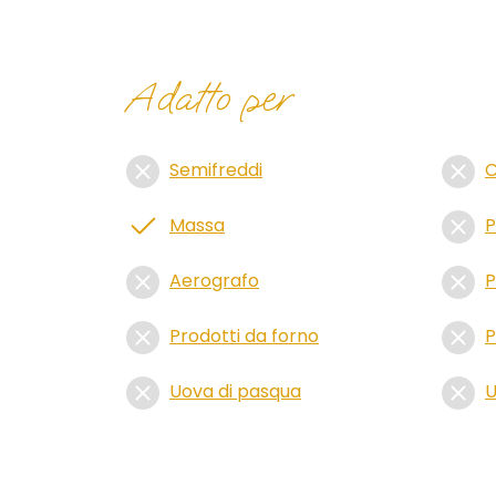
Adatto per
Semifreddi
C
Massa
P
Aerografo
P
Prodotti da forno
P
Uova di pasqua
U