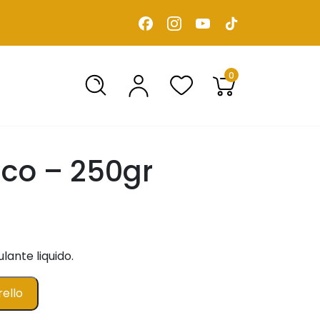
0
ico – 250gr
lante liquido.
rello