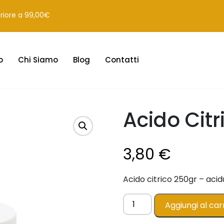
eriore a 99,00€
o
Chi Siamo
Blog
Contatti
Acido Citr
3,80
€
Acido citrico 250gr – acidu
Acido
Aggiungi al car
Citrico
-