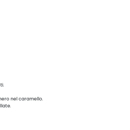
i.
chero nel caramello.
llate.