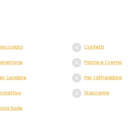
ioccolato
Confetti
anettone
Panna e Crema
er Lucidare
Per raffreddare
rotettivo
Staccante
ova Sode