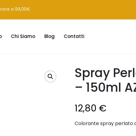
eriore a 99,00€
o
Chi Siamo
Blog
Contatti
Spray Pe
– 150ml A
12,80
€
Colorante spray perlato