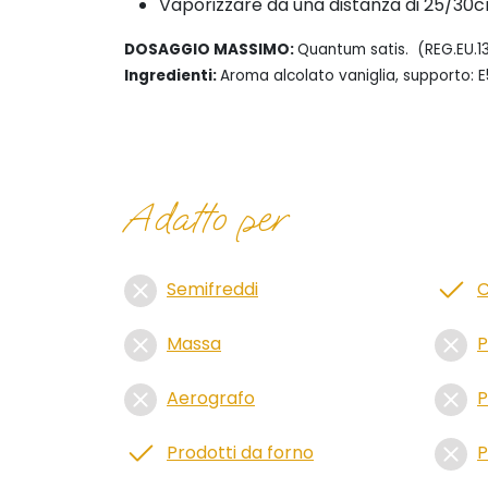
Vaporizzare da una distanza di 25/30cm
DOSAGGIO MASSIMO:
Quantum satis. (REG.EU.1
Ingredienti:
Aroma alcolato vaniglia, supporto: E5
Adatto per
Semifreddi
C
Massa
P
Aerografo
P
Prodotti da forno
P