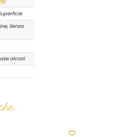
ne
Superficie
ine, Senza
Base alcool
he...