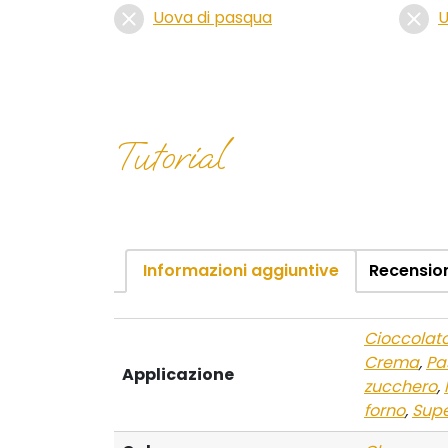
Uova di pasqua
U
Tutorial
Informazioni aggiuntive
Recension
Cioccolat
Crema
,
Pa
Applicazione
zucchero
,
forno
,
Supe