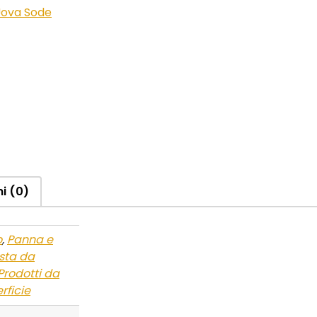
ova Sode
i (0)
o
,
Panna e
sta da
Prodotti da
rficie