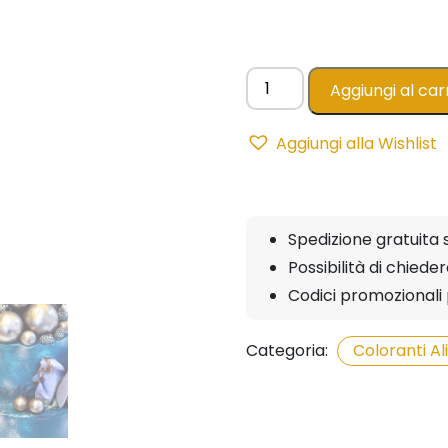
Spray
Aggiungi al car
Perlato
CHAMPAGNE
Aggiungi alla Wishlist
-
150ml
AZO
FREE
Spedizione gratuita 
quantità
Possibilità di chied
Codici promozionali 
Categoria:
Coloranti A