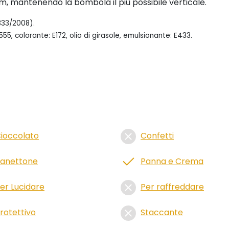
, mantenendo la bombola il più possibile verticale.
333/2008).
55, colorante: E172, olio di girasole, emulsionante: E433.
ioccolato
Confetti
anettone
Panna e Crema
er Lucidare
Per raffreddare
rotettivo
Staccante