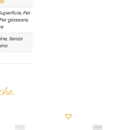
te
uperficie, Per
Per glassare,
re
ine, Senza
ano
he...