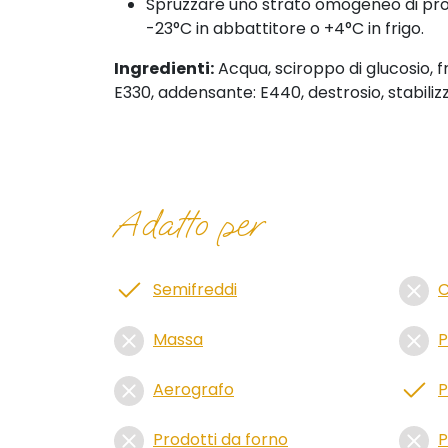
Spruzzare uno strato omogeneo di prod
-23°C in abbattitore o +4°C in frigo.
Ingredienti:
Acqua, sciroppo di glucosio, f
E330, addensante: E440, destrosio, stabili
Adatto per
Semifreddi
C
Massa
P
Aerografo
P
Prodotti da forno
P