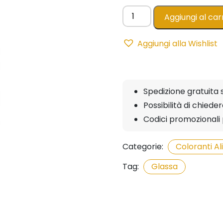
Glaze
Aggiungi al car
Spray
280g
Aggiungi alla Wishlist
-
Trasparente
AZO
FREE
Spedizione gratuita 
quantità
Possibilità di chied
Codici promozionali 
Categorie:
Coloranti A
Tag:
Glassa