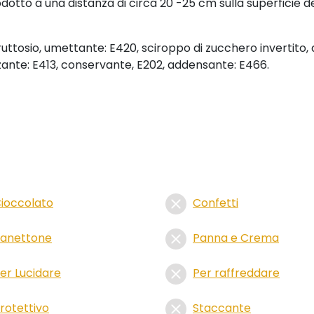
otto a una distanza di circa 20 -25 cm sulla superficie d
ruttosio, umettante: E420, sciroppo di zucchero invertito,
zzante: E413, conservante, E202, addensante: E466.
ioccolato
Confetti
anettone
Panna e Crema
er Lucidare
Per raffreddare
rotettivo
Staccante