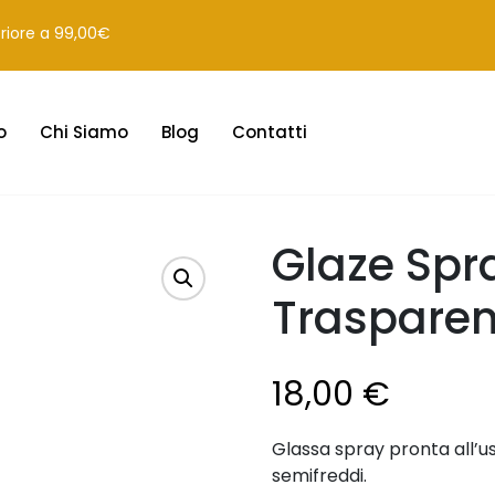
eriore a 99,00€
o
Chi Siamo
Blog
Contatti
Glaze Spr
Trasparen
18,00
€
Glassa spray pronta all’us
semifreddi.