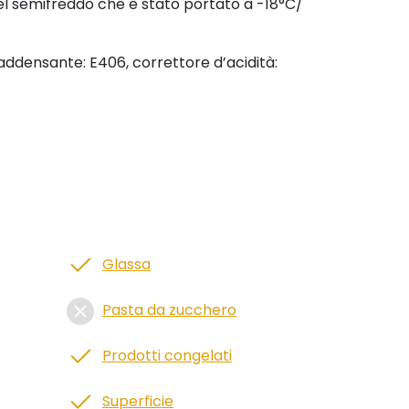
el semifreddo che è stato portato a -18°C/
 addensante: E406, correttore d’acidità:
Glassa
Pasta da zucchero
Prodotti congelati
Superficie