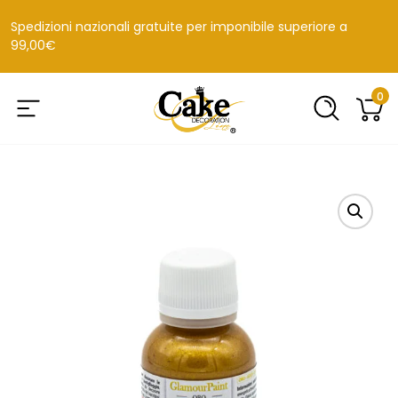
Spedizioni nazionali gratuite per imponibile superiore a
99,00€
0