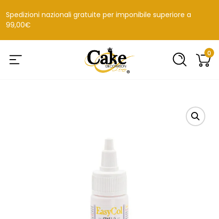
Spedizioni nazionali gratuite per imponibile superiore a
99,00€
0