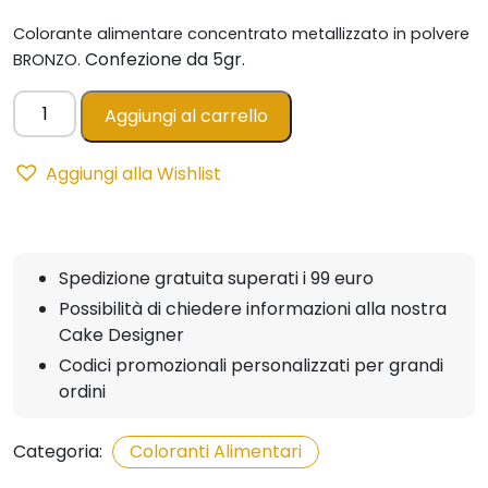
Colorante alimentare
concentrato metallizzato
in polvere
Confezione da 5gr.
BRONZO.
Colorante
Aggiungi al carrello
in
polvere
Aggiungi alla Wishlist
BRONZO
-
metallizzato
5gr
Spedizione gratuita superati i 99 euro
AZO
Possibilità di chiedere informazioni alla nostra
FREE
Cake Designer
quantità
Codici promozionali personalizzati per grandi
ordini
Categoria:
Coloranti Alimentari