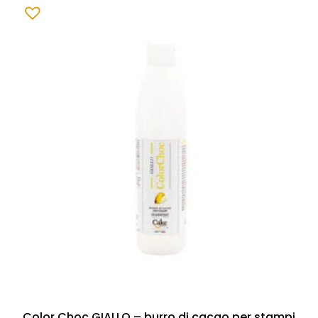
Color Choc GIALLO – burro di cacao per stampi