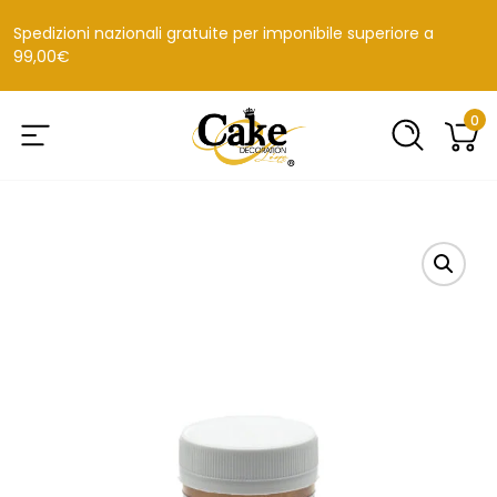
Spedizioni nazionali gratuite per imponibile superiore a
99,00€
0