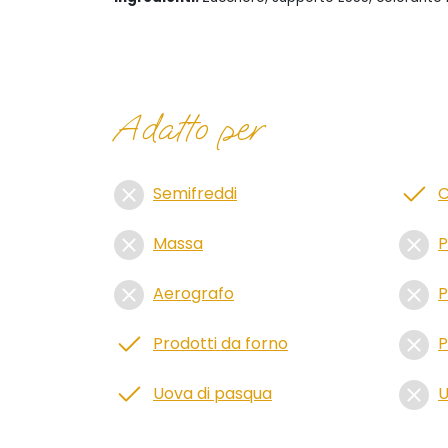
Adatto per
Semifreddi
C
Massa
P
Aerografo
P
Prodotti da forno
P
Uova di pasqua
U