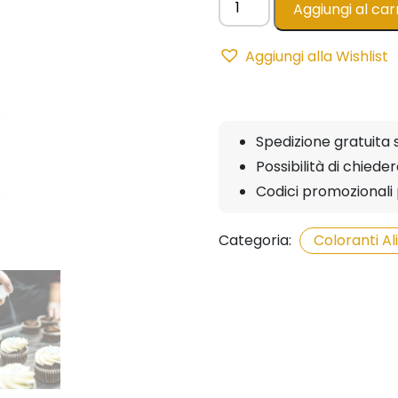
Aggiungi al car
Pump
RUBINO
Aggiungi alla Wishlist
-
10gr
AZO
FREE
Spedizione gratuita 
quantità
Possibilità di chied
Codici promozionali 
Categoria:
Coloranti A