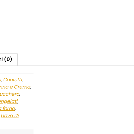
i (0)
o
,
Confetti
,
nna e Crema
,
zucchero
,
ongelati
,
a forno
,
,
Uova di