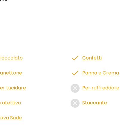
ioccolato
Confetti
anettone
Panna e Crema
er Lucidare
Per raffreddare
rotettivo
Staccante
ova Sode