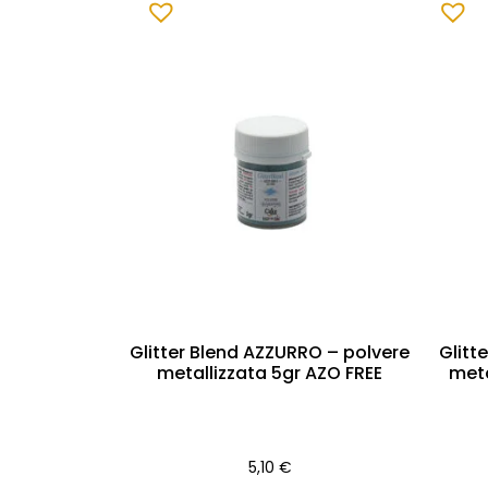
Glitter Blend AZZURRO – polvere
Glitt
metallizzata 5gr AZO FREE
meta
5,10
€