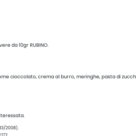
vere da 10gr RUBINO.
 come cioccolato, crema al burro, meringhe, pasta di zucc
nteressata.
33/2008).
E172.