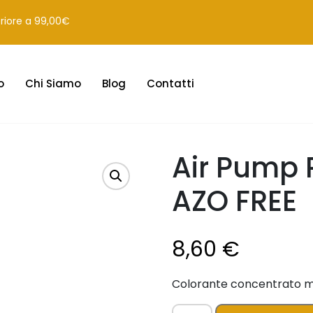
eriore a 99,00€
o
Chi Siamo
Blog
Contatti
Air Pump 
AZO FREE
8,60
€
Colorante concentrato me
Air