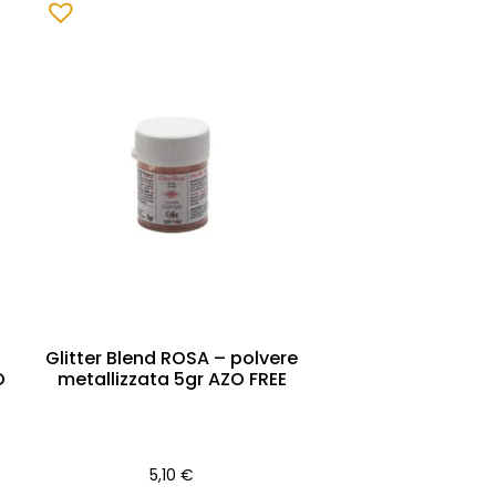
Glitter Blend ROSA – polvere
O
metallizzata 5gr AZO FREE
5,10
€