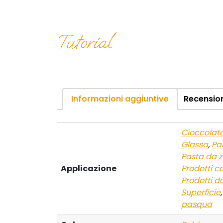
Tutorial
Informazioni aggiuntive
Recension
Cioccolat
Glassa
,
Pa
Pasta da 
Applicazione
Prodotti c
Prodotti d
Superficie
pasqua