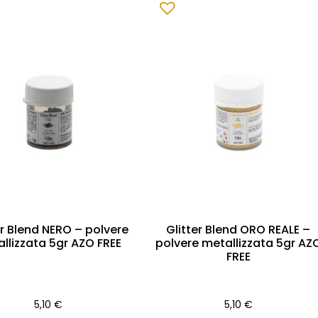
er Blend NERO – polvere
Glitter Blend ORO REALE –
llizzata 5gr AZO FREE
polvere metallizzata 5gr AZ
FREE
5,10
€
5,10
€