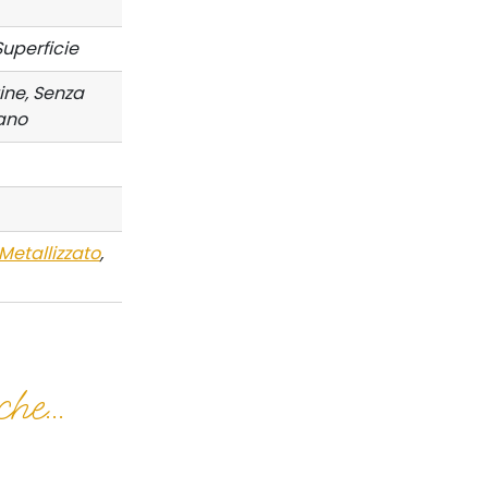
Superficie
ine, Senza
ano
Metallizzato
,
he...