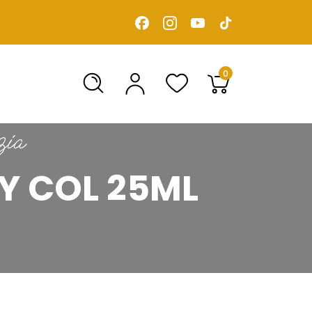
0
zia
ASY COL 25ML