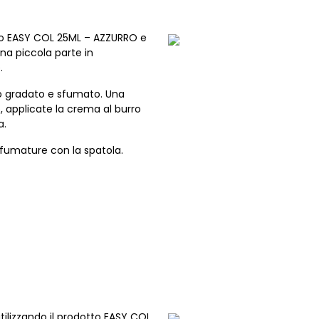
tto EASY COL 25ML – AZZURRO e
una piccola parte in
.
o gradato e sfumato. Una
o, applicate la crema al burro
a.
fumature con la spatola.
tilizzando il prodotto EASY COL