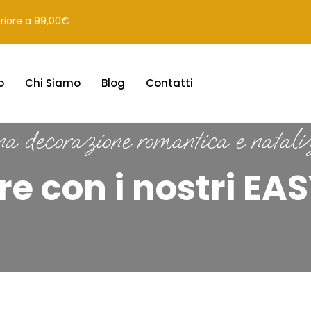
eriore a 99,00€
o
Chi Siamo
Blog
Contatti
a decorazione romantica e natali
re con i nostri E