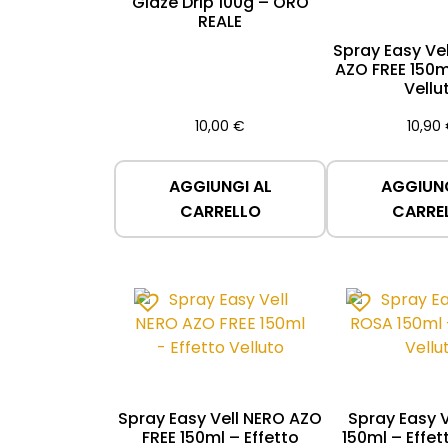
Glaze Drip 100g – ORO
REALE
Spray Easy Ve
AZO FREE 150m
Vellu
10,00
€
10,90
AGGIUNGI AL
AGGIUNG
CARRELLO
CARRE
Spray Easy Vell NERO AZO
Spray Easy 
FREE 150ml – Effetto
150ml – Effet