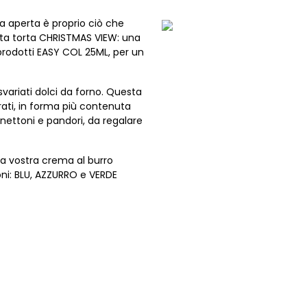
ca aperta è proprio ciò che
ta torta CHRISTMAS VIEW: una
 prodotti EASY COL 25ML, per un
svariati dolci da forno. Questa
trati, in forma più contenuta
anettoni e pandori, da regalare
 la vostra crema al burro
ioni: BLU, AZZURRO e VERDE