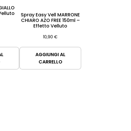
 GIALLO
Velluto
Spray Easy Vell MARRONE
CHIARO AZO FREE 150ml –
Effetto Velluto
10,90
€
AL
AGGIUNGI AL
O
CARRELLO