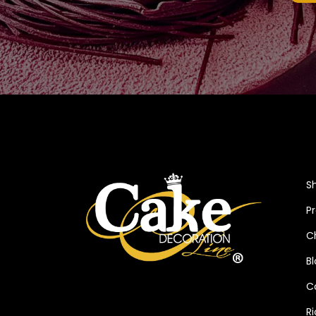
S
P
C
B
C
R