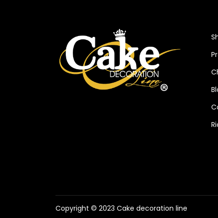
S
P
C
B
C
R
Copyright © 2023 Cake decoration line