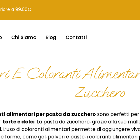
eriore a 99,00€
o
Chi Siamo
Blog
Contatti
ri E Coloranti Alimenta
Zucchero
anti alimentari per pasta da zucchero
sono perfetti per
r
torte e dolci
. La pasta da zucchero, grazie alla sua malle
i. L’uso di coloranti alimentari permette di aggiungere viv
erse forme, come gel, polveri e paste, i coloranti alimenta