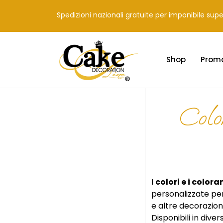
Spedizioni nazionali gratuite per imponibile sup
Shop
Prom
Colo
I
colori e i color
personalizzate pe
e altre decorazion
Disponibili in div