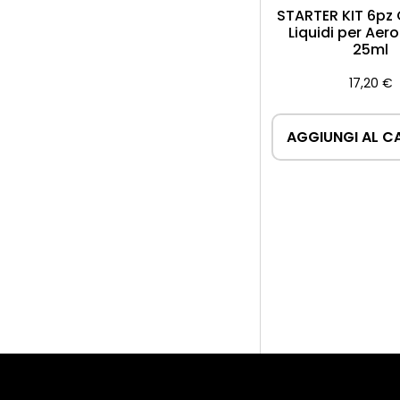
STARTER KIT 6pz 
Liquidi per Aer
25ml
17,20
€
AGGIUNGI AL C