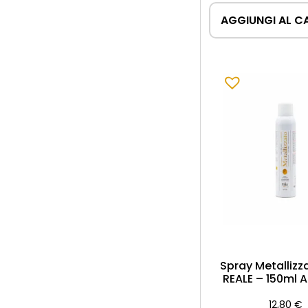
AGGIUNGI AL C
Spray Metalliz
REALE – 150ml 
12,80
€