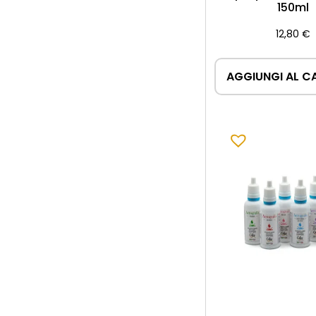
150ml
12,80
€
AGGIUNGI AL C