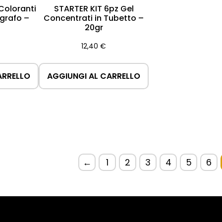
Coloranti
STARTER KIT 6pz Gel
ografo –
Concentrati in Tubetto –
20gr
12,40
€
ARRELLO
AGGIUNGI AL CARRELLO
←
1
2
3
4
5
6