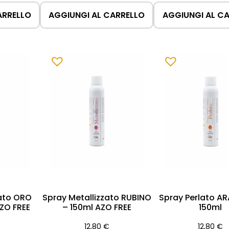
ARRELLO
AGGIUNGI AL CARRELLO
AGGIUNGI AL C
zato ORO
Spray Metallizzato RUBINO
Spray Perlato A
AZO FREE
– 150ml AZO FREE
150ml
12,80
€
12,80
€