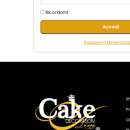
Ricordami
Accedi
Password dimentica
S
P
C