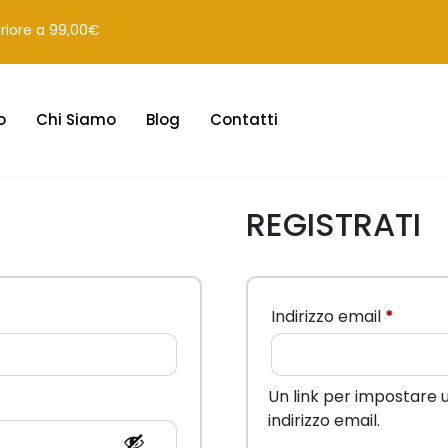
eriore a 99,00€
o
Chi Siamo
Blog
Contatti
REGISTRATI
o
Richie
Indirizzo email
*
Un link per impostare 
indirizzo email.