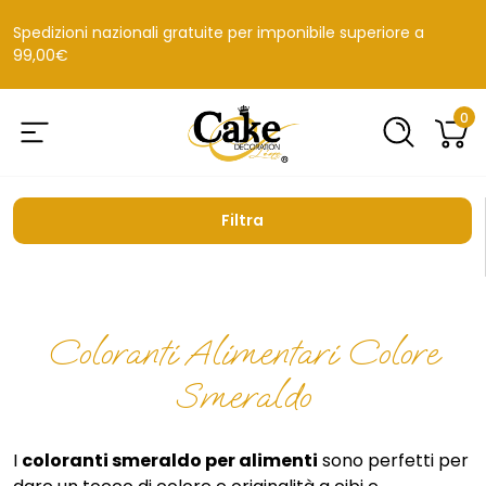
Spedizioni nazionali gratuite per imponibile superiore a
99,00€
0
Filtra
Coloranti Alimentari Colore
Smeraldo
I
coloranti smeraldo per alimenti
sono perfetti per