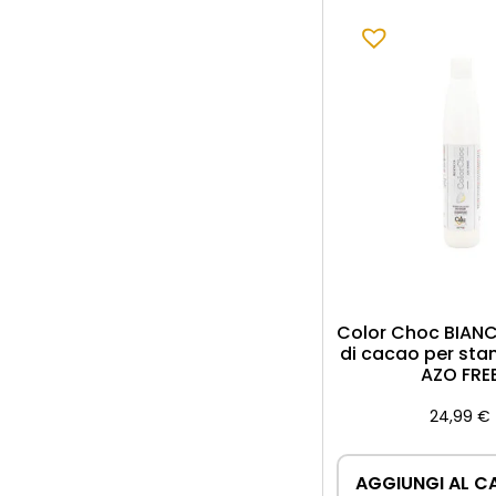
Possono essere dis
biscotto o semifre
Color Choc BIANC
di cacao per sta
AZO FRE
24,99
€
AGGIUNGI AL C