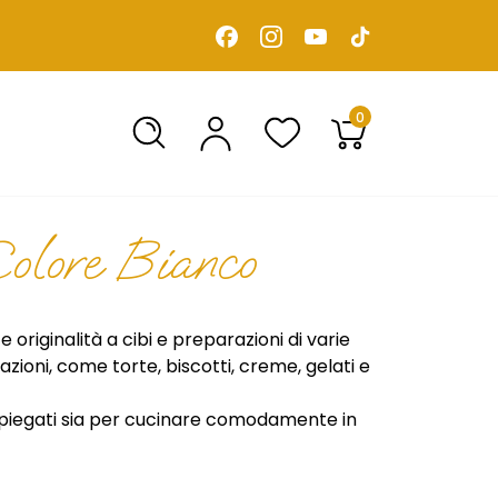
0
olore Bianco
 originalità a cibi e preparazioni di varie
azioni, come torte, biscotti, creme, gelati e
iegati sia per cucinare comodamente in
issime possibilità creative per decorazioni