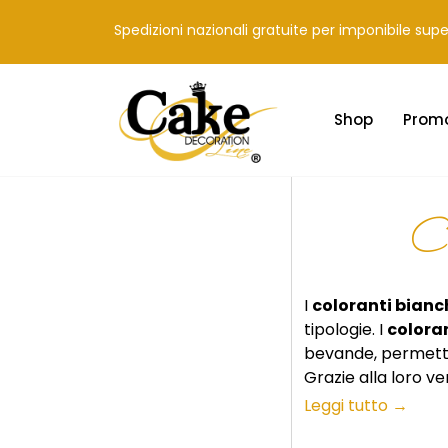
Spedizioni nazionali gratuite per imponibile sup
Shop
Prom
Co
I
coloranti bianch
tipologie. I
colora
bevande, permetten
Grazie alla loro ver
casa che in prepar
Leggi tutto →
e presentazioni ori