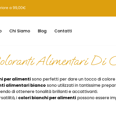
eriore a 99,00€
o
Chi Siamo
Blog
Contatti
loranti Alimentari Di C
i per alimenti
sono perfetti per dare un tocco di colore e
nti alimentari bianco
sono utilizzati in tantissime prepar
do di ottenere tonalità brillanti e accattivanti.
satilità, i
colori bianchi per alimenti
possono essere imp
azioni più complesse da veri professionisti, offrendo tant
ginali e spettacolari.