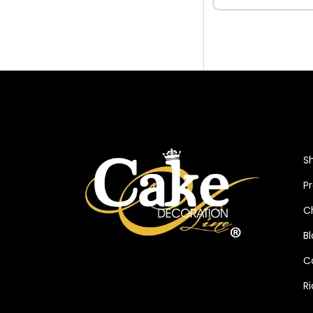
S
P
C
B
C
R