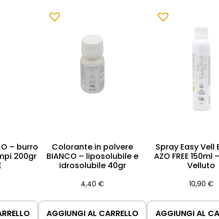
ponibili sia in polvere o spray, garantendo risultati unifo
ddo in un’opera d’arte.
O – burro
Colorante in polvere
Spray Easy Vell
mpi 200gr
BIANCO – liposolubile e
AZO FREE 150ml –
E
idrosolubile 40gr
Velluto
4,40
€
10,90
€
ARRELLO
AGGIUNGI AL CARRELLO
AGGIUNGI AL C