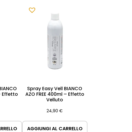
rmi e duraturi, trasformando ogni dolce,
 BIANCO
Spray Easy Vell BIANCO
 Effetto
AZO FREE 400ml – Effetto
Velluto
24,90
€
ARRELLO
AGGIUNGI AL CARRELLO